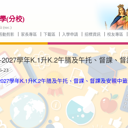
(分校)
i (suc.)
活動剪影
家長專區
下載區
入學申請
招標資訊
校友專區
26-2027學年K.1升K.2午膳及午托、督課
6-23
6-2027學年K.1升K.2午膳及午托、督課、督課及安親中