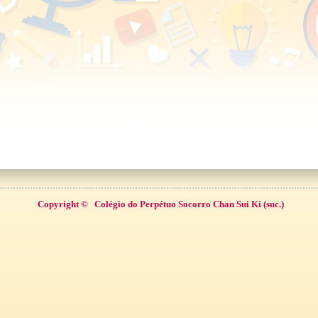
Copyright ©
Colégio do Perpétuo Socorro Chan Sui Ki (suc.)