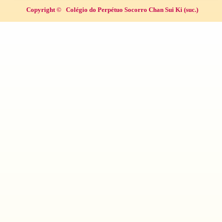
Copyright ©
Colégio do Perpétuo Socorro Chan Sui Ki (suc.)