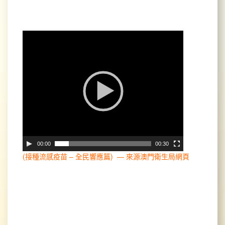
影
片
播
放
器
00:00
00:30
(接種流感疫苗 – 全民響應篇) — 來源澳門衛生局網頁