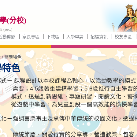
(分校)
i (suc.)
活動剪影
家長專區
下載區
入學申請
招標資訊
校友專區
 / 辦學特色
學特色
式－ 課程設計以本校課程為軸心，以活動教學的模式
要；
4-5歲著重建構學習；5-6歲推行自主學
式，透過創
新思維、專題研習、閱讀文化、藝
遊戲中學習，為
兒童創設一個高效能的愉快學
文化－強調喜樂事主及承傳中華傳統的校園文化，透過
節慶、關愛行實的分享等，營造歡樂、包容、和