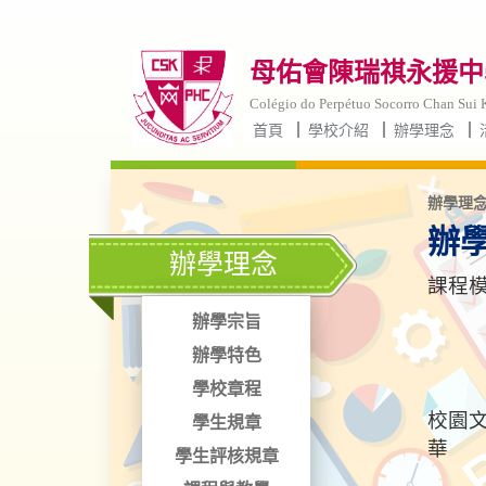
母佑會陳瑞祺永援中學
Colégio do Perpétuo Socorro Chan Sui K
首頁
學校介紹
辦學理念
辦學理念
辦
辦學理念
課程模
需
辦學宗旨
模
辦學特色
從
學校章程
校園
學生規章
華
學生評核規章
傳統