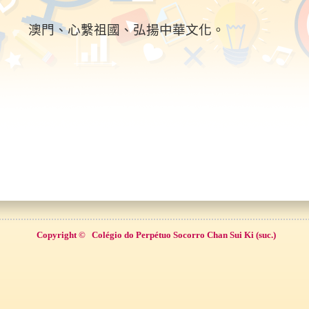
、心繫祖國、弘揚中華文化。
Copyright ©
Colégio do Perpétuo Socorro Chan Sui Ki (suc.)