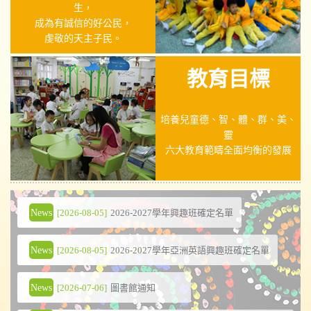
生，
成為有誠信的好公民，
虔敬的天主子民。
教育目標
培養兒童德、智、體、群、美、
靈
六大教育範疇全面均衡的發展
News
[2026-08-05]
2026-2027學年興趣班確定名單
News
[2026-08-05]
2026-2027學年亞洲英語興趣班確定名單
News
[2026-07-06]
圖書館通知