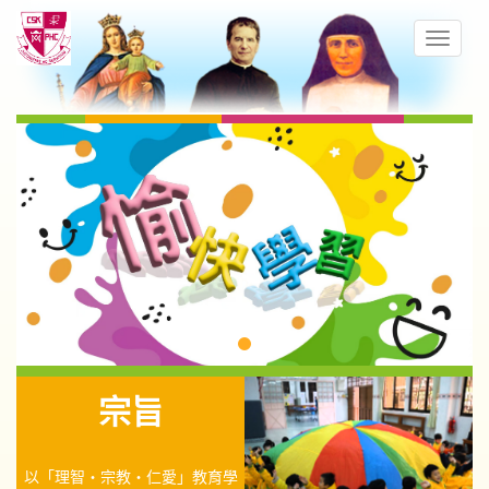
宗旨
以「理智‧宗教‧仁愛」教育學