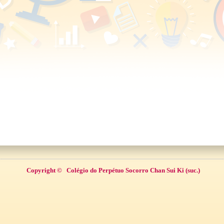
Copyright ©
Colégio do Perpétuo Socorro Chan Sui Ki (suc.)