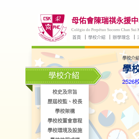
母佑會陳瑞祺永援中學
Colégio do Perpétuo Socorro Chan Sui K
首頁
學校介紹
辦學理念
學校介紹
學
學校介紹
2526
校史及宗旨
歷屆校監、校長
學校架構
學校校董會章程
學校環境及設施