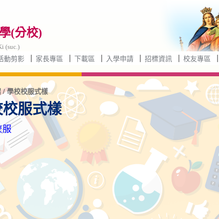
(分校)
i (suc.)
活動剪影
家長專區
下載區
入學申請
招標資訊
校友專區
 / 學校校服式樣
校校服式樣
校服